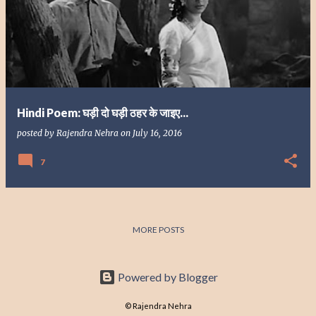
o
s
t
s
Hindi Poem: घड़ी दो घड़ी ठहर के जाइए...
posted by
Rajendra Nehra
on
July 16, 2016
7
MORE POSTS
Powered by Blogger
© Rajendra Nehra