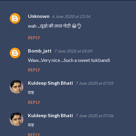
Unknown
6 June 2020 at 23:34
C
wah ...लूडो की लाल गोटी 😀👌
o
m
REPLY
m
Bomb_jatt
7 June 2020 at 05:09
e
Waw...Very nice ...Such a sweet tukbandi
n
REPLY
t
s
Kuldeep Singh Bhati
7 June 2020 at 07:05
वाह
REPLY
Kuldeep Singh Bhati
7 June 2020 at 07:06
वाह
REPLY