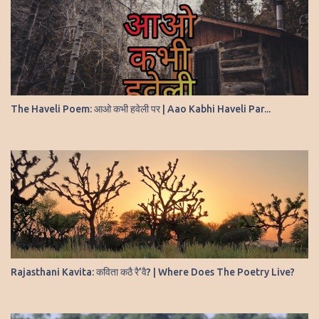
m
m
e
n
t
The Haveli Poem: आओ कभी हवेली पर | Aao Kabhi Haveli Par...
Rajasthani Kavita: कविता कठै रै’वै? | Where Does The Poetry Live?